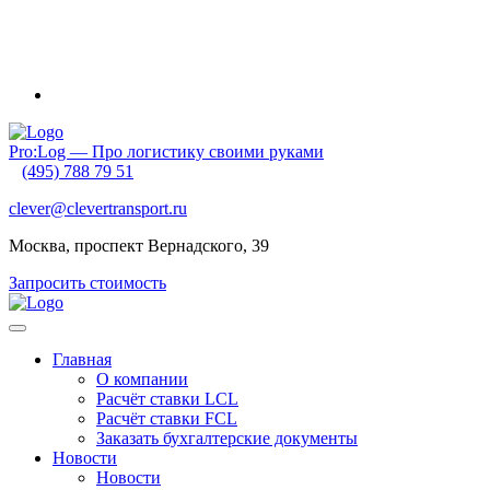
Внимание! Приближаются новогодние каникулы и очень
ранний Китайский Новый год. Обратите внимание на график
своих отгрузок. Планируйте их заранее!
Pro:Log — Про логистику своими руками
(495) 788 79 51
clever@clevertransport.ru
Москва, проспект Вернадского, 39
Запросить стоимость
Главная
О компании
Расчёт ставки LCL
Расчёт ставки FСL
Заказать бухгалтерские документы
Новости
Новости