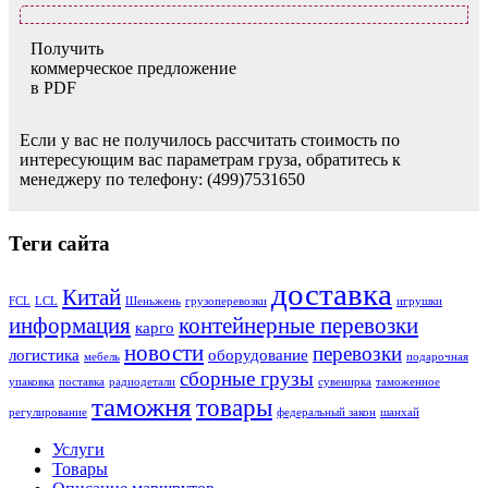
Получить
коммерческое предложение
в PDF
Если у вас не получилось рассчитать стоимость по
интересующим вас параметрам груза, обратитесь к
менеджеру по телефону: (499)7531650
Теги сайта
доставка
Китай
FCL
LCL
Шеньжень
грузоперевозки
игрушки
информация
контейнерные перевозки
карго
новости
перевозки
логистика
оборудование
мебель
подарочная
сборные грузы
упаковка
поставка
радиодетали
сувенирка
таможенное
таможня
товары
регулирование
федеральный закон
шанхай
Услуги
Товары