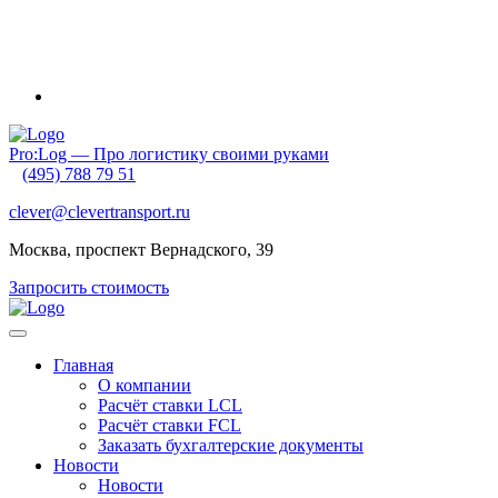
Внимание! Приближаются новогодние каникулы и очень
ранний Китайский Новый год. Обратите внимание на график
своих отгрузок. Планируйте их заранее!
Pro:Log — Про логистику своими руками
(495) 788 79 51
clever@clevertransport.ru
Москва, проспект Вернадского, 39
Запросить стоимость
Главная
О компании
Расчёт ставки LCL
Расчёт ставки FСL
Заказать бухгалтерские документы
Новости
Новости