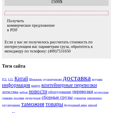
1500$
Получить
коммерческое предложение
в PDF
Если у вас не получилось рассчитать стоимость по
интересующим вас параметрам груза, обратитесь к
менеджеру по телефону: (499)7531650
Теги сайта
доставка
Китай
FCL
LCL
Шеньжень
грузоперевозки
игрушки
информация
контейнерные перевозки
карго
новости
перевозки
логистика
оборудование
мебель
подарочная
сборные грузы
упаковка
поставка
радиодетали
сувенирка
таможенное
таможня
товары
регулирование
федеральный закон
шанхай