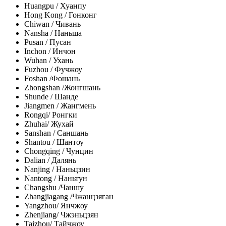
Huangpu / Хуанпу
Hong Kong / Гонконг
Chiwan / Чивань
Nansha / Наньша
Pusan / Пусан
Inchon / Инчон
Wuhan / Ухань
Fuzhou / Фучжоу
Foshan /Фошань
Zhongshan /Жонгшань
Shunde / Шанде
Jiangmen / Жангмень
Rongqi/ Ронгки
Zhuhai/ Жухай
Sanshan / Саншань
Shantou / Шантоу
Chongqing / Чунцин
Dalian / Далянь
Nanjing / Наньцзин
Nantong / Наньтун
Changshu /Чаншу
Zhangjiagang /Чжанцзяган
Yangzhou/ Янчжоу
Zhenjiang/ Чжэньцзян
Taizhou/ Тайчжоу