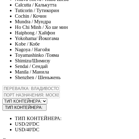
Calсutta / Калькутта
Tuticorin / Тутикорин
Cochin / Кочин
Mundra / Мундра
Ho Chi Minh / Хо ше мин
Haiphong / Хайфон
Yokohama/ Йокогама
Kobe / Кобе
Nagoya / Нагойя
Toyamashinko /Тояма
Shimizu/Шимизу
Sendai / Сендай
Manila / Манила
Shenzhen / Шеньжень
ТИП КОНТЕЙНЕРА:
ТИП КОНТЕЙНЕРА:
USD/20'DC
USD/40'DC