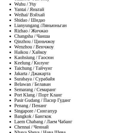
Wuhu / Уху
Yantai / Яньтай
Weihai/ Вэйхай
Shidao / Шидао
Lianyungang /Ляньюньган
Rizhao / Жичжао
Changsha / Чанша
Qinzhou / Циньчжоу
Wenzhou / Венчжоу
Haikou / Хайкоу
Kaohsiung / Гаосюн
Keelung / Килунг
Taichung / Тайчунг
Jakarta / Джакарта
Surabaya / Сурабайя
Belawan / Белаван
Semarang / Семаранг
Port Klang / Порт Кланг
Pasir Gudang / Пасир Гуданг
Penang / Пенанг
Singapore / Сингапур
Bangkok / Бангкок
Laem Chabang / Лаем Чабанг
Chennai / Ченнай
Nhava Sheva / Нава Шева