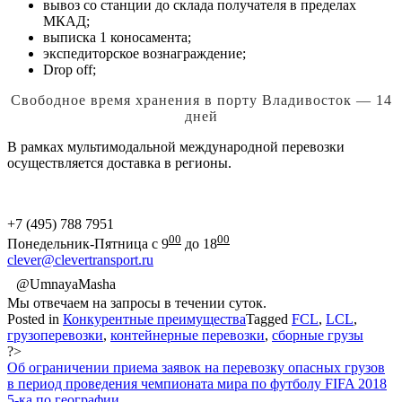
вывоз со станции до склада получателя в пределах
МКАД;
выписка 1 коносамента;
экспедиторское вознаграждение;
Drop off;
Свободное время хранения в порту Владивосток — 14
дней
В рамках мультимодальной международной перевозки
осуществляется доставка в регионы.
+7 (495) 788 7951
00
00
Понедельник-Пятница с 9
до 18
clever@clevertransport.ru
@UmnayaMasha
Мы отвечаем на запросы в течении суток.
Posted in
Конкурентные преимущества
Tagged
FCL
,
LCL
,
грузоперевозки
,
контейнерные перевозки
,
сборные грузы
?>
Навигация
Об ограничении приема заявок на перевозку опасных грузов
в период проведения чемпионата мира по футболу FIFA 2018
по
5-ка по географии