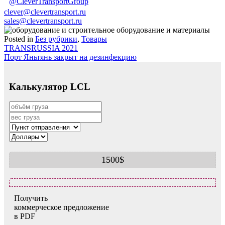
@CleverTransportGroup
clever@clevertransport.ru
sales@clevertransport.ru
Posted in
Без рубрики
,
Товары
Навигация
TRANSRUSSIA 2021
Порт Яньтянь закрыт на дезинфекцию
по
записям
Калькулятор LCL
1500$
Получить
коммерческое предложение
в PDF