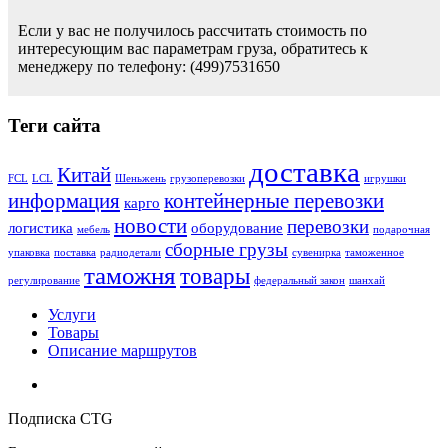
Если у вас не получилось рассчитать стоимость по
интересующим вас параметрам груза, обратитесь к
менеджеру по телефону: (499)7531650
Теги сайта
доставка
Китай
FCL
LCL
Шеньжень
грузоперевозки
игрушки
информация
контейнерные перевозки
карго
новости
перевозки
логистика
оборудование
мебель
подарочная
сборные грузы
упаковка
поставка
радиодетали
сувенирка
таможенное
таможня
товары
регулирование
федеральный закон
шанхай
Услуги
Товары
Описание маршрутов
Подписка CTG