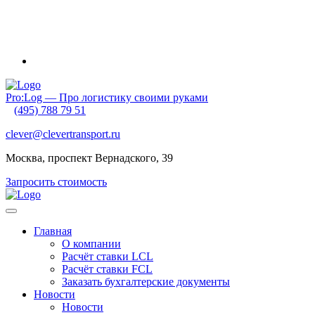
Внимание! Приближаются новогодние каникулы и очень
ранний Китайский Новый год. Обратите внимание на график
своих отгрузок. Планируйте их заранее!
Pro:Log — Про логистику своими руками
(495) 788 79 51
clever@clevertransport.ru
Москва, проспект Вернадского, 39
Запросить стоимость
Главная
О компании
Расчёт ставки LCL
Расчёт ставки FСL
Заказать бухгалтерские документы
Новости
Новости