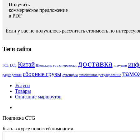
Получить
коммерческое предложение
в PDF
Если у вас не получилось рассчитать стоимость по интересую
Теги сайта
доставка
Китай
инф
FCL
LCL
Шеньжень
грузоперевозки
игрушки
тамо
сборные грузы
радиодетали
сувенирка
таможенное регулирование
Услуги
Товары
Описание маршрутов
Подписка CTG
Быть в курсе новостей компании