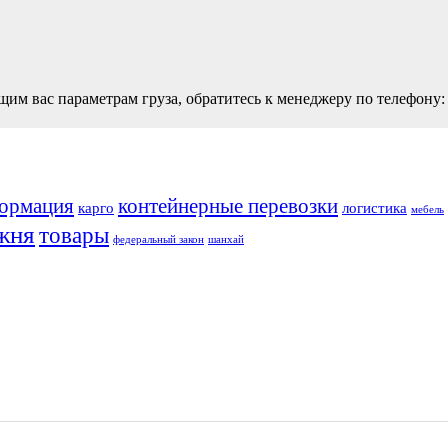
щим вас параметрам груза, обратитесь к менеджеру по телефону:
ормация
контейнерные перевозки
карго
логистика
мебель
жня
товары
федеральный закон
шанхай