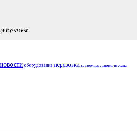
 (499)7531650
новости
перевозки
оборудование
подарочная упаковка
поставка