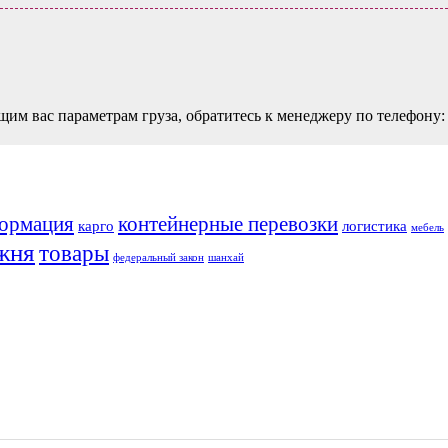
щим вас параметрам груза, обратитесь к менеджеру по телефону:
ормация
контейнерные перевозки
карго
логистика
мебель
жня
товары
федеральный закон
шанхай