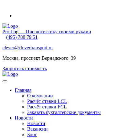
Внимание! Приближаются новогодние каникулы и очень ранний
Pro:Log — Про логистику своими руками
(495) 788 79 51
clever@clevertransport.ru
Москва, проспект Вернадского, 39
Запросить стоимость
Главная
О компании
Расчёт ставки LCL
Расчёт ставки FСL
Заказать бухгалтерские документы
Новости
Новости
Вакансии
Блог