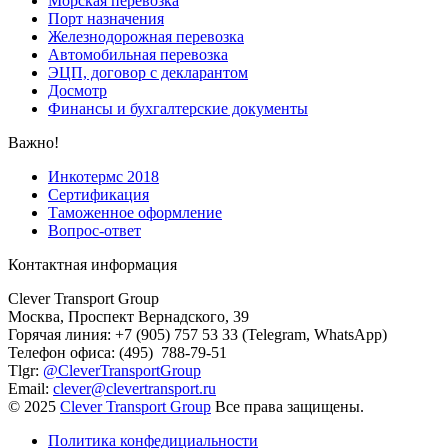
Морская перевозка
Порт назначения
Железнодорожная перевозка
Автомобильная перевозка
ЭЦП, договор с декларантом
Досмотр
Финансы и бухгалтерские документы
Важно!
Инкотермс 2018
Сертификация
Таможенное оформление
Вопрос-ответ
Контактная информация
Clever Transport Group
Москва, Проспект Вернадского, 39
Горячая линия: +7 (905) 757 53 33 (Telegram, WhatsApp)
Телефон офиса: (495) 788-79-51
Tlgr:
@CleverTransportGroup
Email:
clever@clevertransport.ru
© 2025
Clever Transport Group
Все права защищены.
Политика конфедициальности