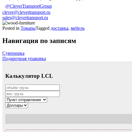
@CleverTransportGroup
clever@clevertransport.ru
sales@clevertransport.ru
Posted in
Товары
Tagged
доставка
,
мебель
Навигация по записям
Сувенирка
Подарочная упаковка
Калькулятор LCL