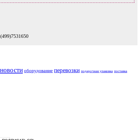
 (499)7531650
новости
перевозки
оборудование
подарочная упаковка
поставка