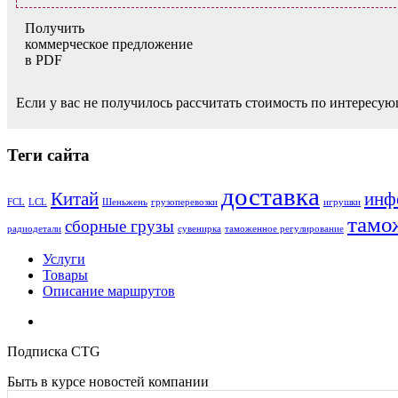
Получить
коммерческое предложение
в PDF
Если у вас не получилось рассчитать стоимость по интересую
Теги сайта
доставка
Китай
инф
FCL
LCL
Шеньжень
грузоперевозки
игрушки
тамо
сборные грузы
радиодетали
сувенирка
таможенное регулирование
Услуги
Товары
Описание маршрутов
Подписка CTG
Быть в курсе новостей компании