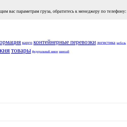
щим вас параметрам груза, обратитесь к менеджеру по телефону:
ормация
контейнерные перевозки
карго
логистика
мебель
жня
товары
федеральный закон
шанхай