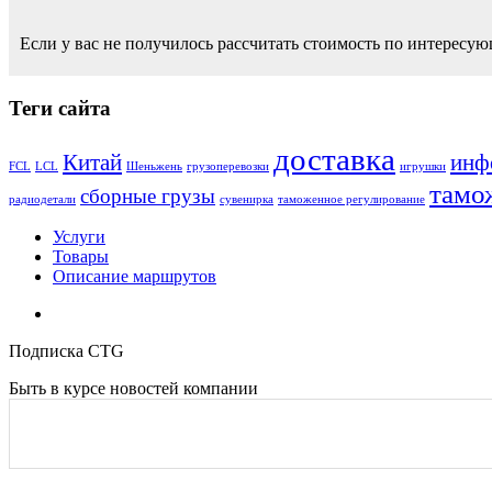
Если у вас не получилось рассчитать стоимость по интересую
Теги сайта
доставка
Китай
инф
FCL
LCL
Шеньжень
грузоперевозки
игрушки
тамо
сборные грузы
радиодетали
сувенирка
таможенное регулирование
Услуги
Товары
Описание маршрутов
Подписка CTG
Быть в курсе новостей компании