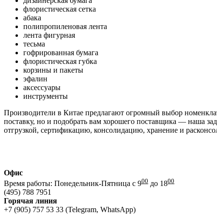
дизайнерская бумага
флористическая сетка
абака
полипропиленовая лента
лента фигурная
тесьма
гофрированная бумага
флористическая губка
корзины и пакеты
эфалин
аксессуары
инструменты
Производители в Китае предлагают огромный выбор номенклат
поставку, но и подобрать вам хорошего поставщика — наша за
отгрузкой, сертификацию, консолидацию, хранение и расконсо
Офис
00
00
Время работы: Понедельник-Пятница с 9
до 18
(495) 788 7951
Горячая линия
+7 (905) 757 53 33 (Telegram, WhatsApp)