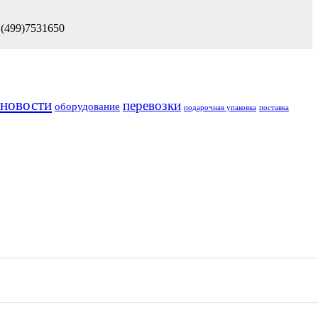
 (499)7531650
новости
перевозки
оборудование
подарочная упаковка
поставка