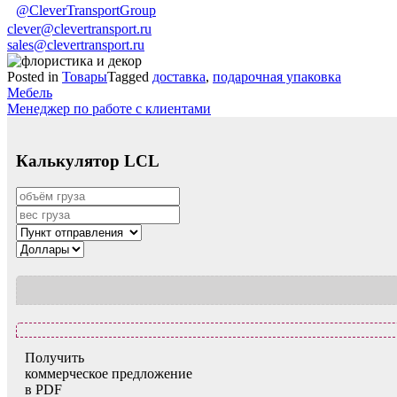
@CleverTransportGroup
clever@clevertransport.ru
sales@clevertransport.ru
Posted in
Товары
Tagged
доставка
,
подарочная упаковка
Навигация
Мебель
Менеджер по работе с клиентами
по
записям
Калькулятор LCL
Получить
коммерческое предложение
в PDF