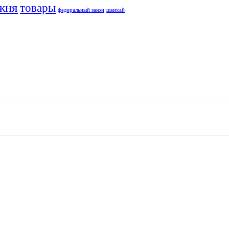
жня
товары
федеральный закон
шанхай