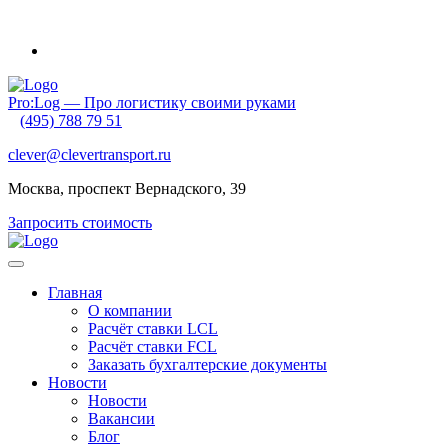
Внимание! Приближаются новогодние каникулы и очень ранний
Pro:Log — Про логистику своими руками
(495) 788 79 51
clever@clevertransport.ru
Москва, проспект Вернадского, 39
Запросить стоимость
Главная
О компании
Расчёт ставки LCL
Расчёт ставки FСL
Заказать бухгалтерские документы
Новости
Новости
Вакансии
Блог