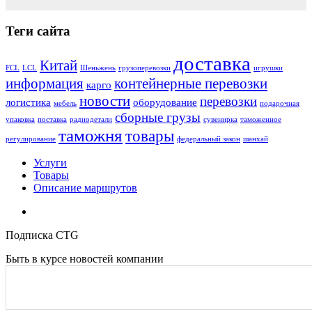
Теги сайта
доставка
Китай
FCL
LCL
Шеньжень
грузоперевозки
игрушки
информация
контейнерные перевозки
карго
новости
перевозки
логистика
оборудование
мебель
подарочная
сборные грузы
упаковка
поставка
радиодетали
сувенирка
таможенное
таможня
товары
регулирование
федеральный закон
шанхай
Услуги
Товары
Описание маршрутов
Подписка CTG
Быть в курсе новостей компании