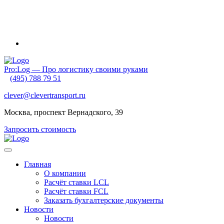
Внимание! Приближаются новогодние каникулы и очень
ранний Китайский Новый год. Обратите внимание на график
своих отгрузок. Планируйте их заранее!
Pro:Log — Про логистику своими руками
(495) 788 79 51
clever@clevertransport.ru
Москва, проспект Вернадского, 39
Запросить стоимость
Главная
О компании
Расчёт ставки LCL
Расчёт ставки FСL
Заказать бухгалтерские документы
Новости
Новости