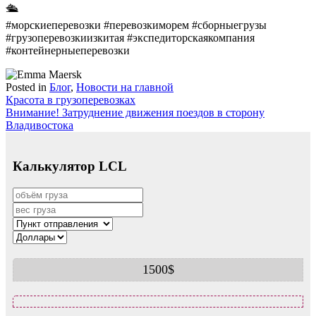
🛳
#морскиеперевозки #перевозкиморем #сборныегрузы
#грузоперевозкиизкитая #экспедиторскаякомпания
#контейнерныеперевозки
Posted in
Блог
,
Новости на главной
Навигация
Красота в грузоперевозках
Внимание! Затруднение движения поездов в сторону
по
Владивостока
записям
Калькулятор LCL
1500$