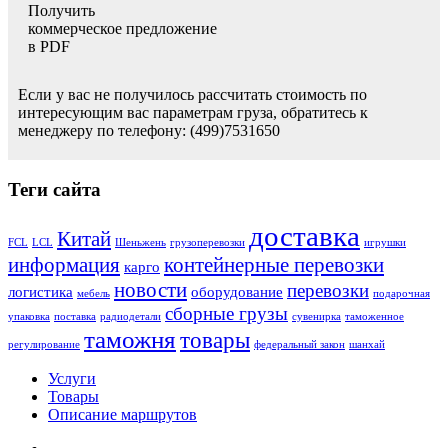
Получить
коммерческое предложение
в PDF
Если у вас не получилось рассчитать стоимость по
интересующим вас параметрам груза, обратитесь к
менеджеру по телефону: (499)7531650
Теги сайта
доставка
Китай
FCL
LCL
Шеньжень
грузоперевозки
игрушки
информация
контейнерные перевозки
карго
новости
перевозки
логистика
оборудование
мебель
подарочная
сборные грузы
упаковка
поставка
радиодетали
сувенирка
таможенное
таможня
товары
регулирование
федеральный закон
шанхай
Услуги
Товары
Описание маршрутов