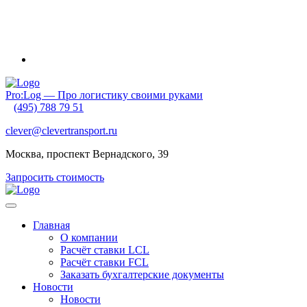
Внимание! Приближаются новогодние каникулы и очень
ранний Китайский Новый год. Обратите внимание на график
своих отгрузок. Планируйте их заранее!
Pro:Log — Про логистику своими руками
(495) 788 79 51
clever@clevertransport.ru
Москва, проспект Вернадского, 39
Запросить стоимость
Главная
О компании
Расчёт ставки LCL
Расчёт ставки FСL
Заказать бухгалтерские документы
Новости
Новости