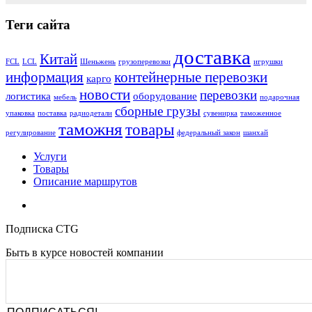
Теги сайта
доставка
Китай
FCL
LCL
Шеньжень
грузоперевозки
игрушки
информация
контейнерные перевозки
карго
новости
перевозки
логистика
оборудование
мебель
подарочная
сборные грузы
упаковка
поставка
радиодетали
сувенирка
таможенное
таможня
товары
регулирование
федеральный закон
шанхай
Услуги
Товары
Описание маршрутов
Подписка CTG
Быть в курсе новостей компании