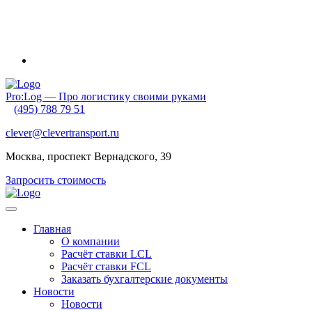
Внимание! Приближаются новогодние каникулы и очень
ранний Китайский Новый год. Обратите внимание на график
своих отгрузок. Планируйте их заранее!
Pro:Log — Про логистику своими руками
(495) 788 79 51
clever@clevertransport.ru
Москва, проспект Вернадского, 39
Запросить стоимость
Главная
О компании
Расчёт ставки LCL
Расчёт ставки FСL
Заказать бухгалтерские документы
Новости
Новости