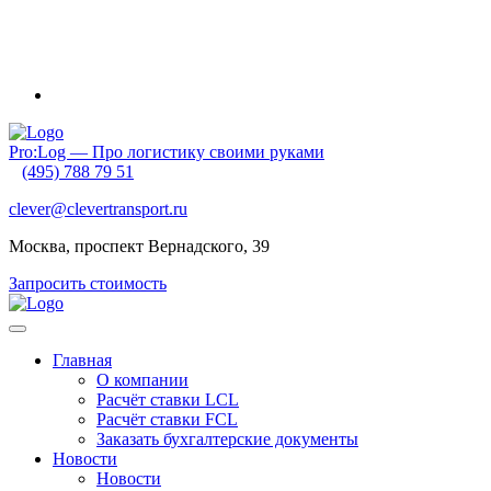
Внимание! Приближаются новогодние каникулы и очень
ранний Китайский Новый год. Обратите внимание на график
своих отгрузок. Планируйте их заранее!
Pro:Log — Про логистику своими руками
(495) 788 79 51
clever@clevertransport.ru
Москва, проспект Вернадского, 39
Запросить стоимость
Главная
О компании
Расчёт ставки LCL
Расчёт ставки FСL
Заказать бухгалтерские документы
Новости
Новости