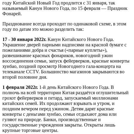
году Китайский Новый Год продлится с 31 января, так
называемый Канун Нового Года, по 15 февраля — Праздник
Фонарей.
Празднование всегда проходит по одинаковой схеме, в этом
году по датам это можно разделить так:
17 - 30 января 2022г.
Канун Китайского Нового Года.
Украшение дверей парными надписями на красной бумаге с
пожеланиями добра и счастья («парные куплеты»),
развешивание красных фонариков, новогодний ужин
воссоединения семьи, запуск фейерверков, красные конверты
хунбао, поздний просмотр Новогоднего гала-концерта на
телеканале CCTV. Большинство магазинов закрываются во
второй половине дня.
1 февраля 2022г.
1-й день Китайского Нового Года. В
полночь на всей территории Китая раздаётся оглушительный
грохот фейерверков и петард, запускаемый миллионами
китайских семей. Их продолжают взрывать и утром, и
поздним вечером перед ужином. Детям дарят красные
конверты с деньгами хунбао, семьи отдыхают дома или
гуляют на природе. Банки, производственные и
государственные учреждения закрыты. Открыты лишь
крупные торговые центры.