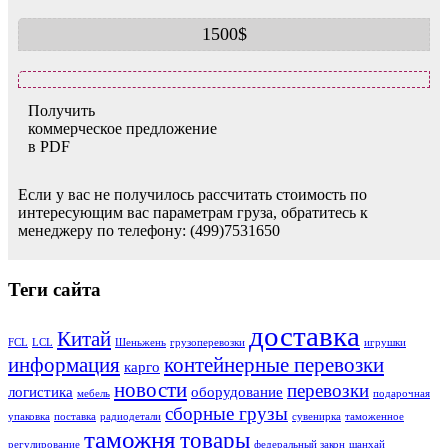
1500$
Получить
коммерческое предложение
в PDF
Если у вас не получилось рассчитать стоимость по
интересующим вас параметрам груза, обратитесь к
менеджеру по телефону: (499)7531650
Теги сайта
доставка
Китай
FCL
LCL
Шеньжень
грузоперевозки
игрушки
информация
контейнерные перевозки
карго
новости
перевозки
логистика
оборудование
мебель
подарочная
сборные грузы
упаковка
поставка
радиодетали
сувенирка
таможенное
таможня
товары
регулирование
федеральный закон
шанхай