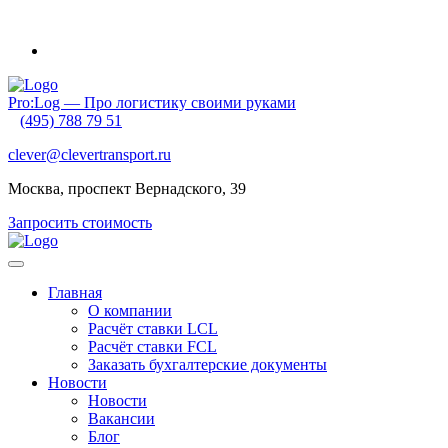
Внимание! Приближаются новогодние каникулы и очень ранний
Pro:Log — Про логистику своими руками
(495) 788 79 51
clever@clevertransport.ru
Москва, проспект Вернадского, 39
Запросить стоимость
Главная
О компании
Расчёт ставки LCL
Расчёт ставки FСL
Заказать бухгалтерские документы
Новости
Новости
Вакансии
Блог