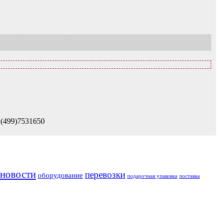
 (499)7531650
новости
перевозки
оборудование
подарочная упаковка
поставка