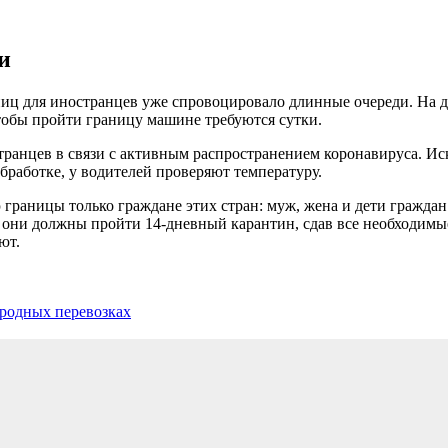
и
иц для иностранцев уже спровоцировало длинные очереди. На д
чтобы пройти границу машине требуются сутки.
транцев в связи с активным распространением коронавируса. Иск
бработке, у водителей проверяют температуру.
границы только граждане этих стран: муж, жена и дети граждан
они должны пройти 14-дневный карантин, сдав все необходимые
ют.
ародных перевозках