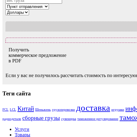
Получить
коммерческое предложение
в PDF
Если у вас не получилось рассчитать стоимость по интересую
Теги сайта
доставка
Китай
инф
FCL
LCL
Шеньжень
грузоперевозки
игрушки
тамо
сборные грузы
радиодетали
сувенирка
таможенное регулирование
Услуги
Товары