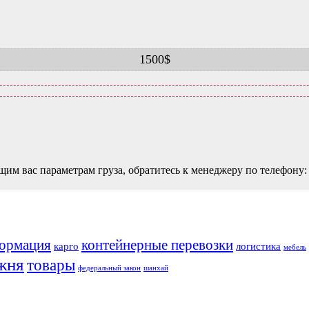
1500$
щим вас параметрам груза, обратитесь к менеджеру по телефону:
ормация
контейнерные перевозки
карго
логистика
мебель
жня
товары
федеральный закон
шанхай