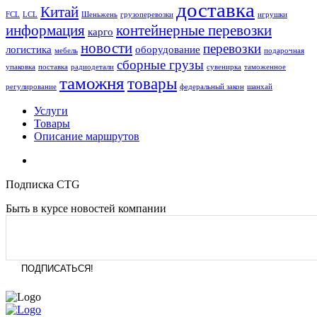
доставка
Китай
FCL
LCL
Шеньжень
грузоперевозки
игрушки
информация
контейнерные перевозки
карго
новости
перевозки
логистика
оборудование
мебель
подарочная
сборные грузы
упаковка
поставка
радиодетали
сувенирка
таможенное
таможня
товары
регулирование
федеральный закон
шанхай
Услуги
Товары
Описание маршрутов
Подписка CTG
Быть в курсе новостей компании