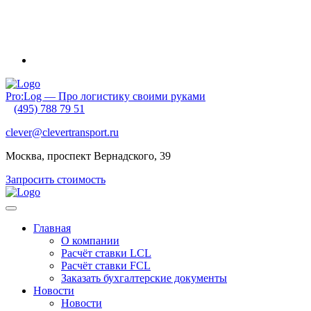
Внимание! Приближаются новогодние каникулы и очень
ранний Китайский Новый год. Обратите внимание на график
своих отгрузок. Планируйте их заранее!
Pro:Log — Про логистику своими руками
(495) 788 79 51
clever@clevertransport.ru
Москва, проспект Вернадского, 39
Запросить стоимость
Главная
О компании
Расчёт ставки LCL
Расчёт ставки FСL
Заказать бухгалтерские документы
Новости
Новости