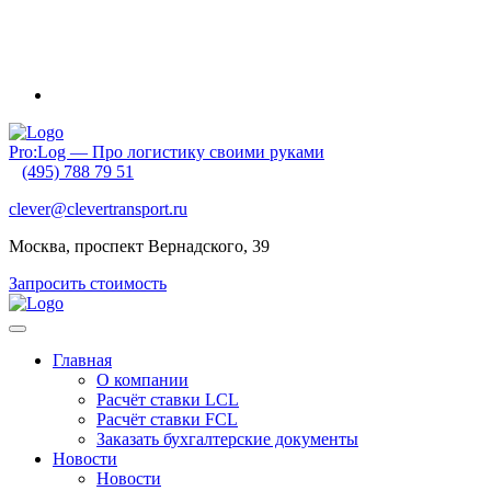
Внимание! Приближаются новогодние каникулы и очень
ранний Китайский Новый год. Обратите внимание на график
своих отгрузок. Планируйте их заранее!
Pro:Log — Про логистику своими руками
(495) 788 79 51
clever@clevertransport.ru
Москва, проспект Вернадского, 39
Запросить стоимость
Главная
О компании
Расчёт ставки LCL
Расчёт ставки FСL
Заказать бухгалтерские документы
Новости
Новости